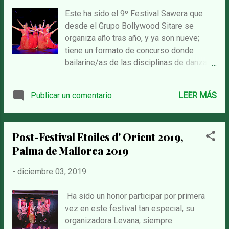
Este ha sido el 9º Festival Sawera que
desde el Grupo Bollywood Sitare se
organiza año tras año, y ya son nueve;
tiene un formato de concurso donde
bailarine/as de las disciplinas de danza
oriental y bollywood presentan sus
trabajos de danza y donde el público
Publicar un comentario
LEER MÁS
asistente con sus votos otorga los
premios. El dinero que se recauda se
envía directamente a una organización,
Post-Festival Etoiles d' Orient 2019,
Ong "Shama, The light of education, que
Palma de Mallorca 2019
vela por la educación de los niños de una
zona de Paquistan. Colaboramos en la
-
diciembre 03, 2019
compra de material escolar para los niños
de Daud Khel, un pueblo de la región del
Ha sido un honor participar por primera
Punjab pakistaní. Abrió el Festival Sawera
vez en este festival tan especial, su
con la actuación del Grupo Bollywood
organizadora Levana, siempre
Sitare del cual, como sabéis formo parte,