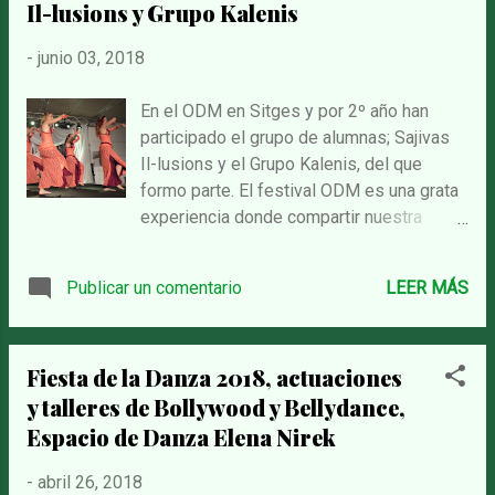
Lylith Luna
Il-lusions y Grupo Kalenis
...
-
junio 03, 2018
En el ODM en Sitges y por 2º año han
participado el grupo de alumnas; Sajivas
Il-lusions y el Grupo Kalenis, del que
formo parte. El festival ODM es una grata
experiencia donde compartir nuestra
pasión por la danza oriental con otr@s
compañer@s y grandes artistas
Publicar un comentario
LEER MÁS
internacionales, asistir a workshops,
concursar en las diferentes categorías,
actuar y disfrutar en las galas. Os dejo
Fiesta de la Danza 2018, actuaciones
unas pequeñas muestras de las
y talleres de Bollywood y Bellydance,
actuaciones y de la entrega de premios
del concurso
Espacio de Danza Elena Nirek
-
abril 26, 2018
...