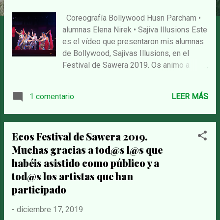
s
Coreografía Bollywood Husn Parcham •
alumnas Elena Nirek • Sajiva Illusions Este
es el vídeo que presentaron mis alumnas
de Bollywood, Sajivas Illusions, en el
Festival de Sawera 2019. Os animo a
visualizarlo! Y que disfrutéis tanto o más
que nosotras.
1 comentario
LEER MÁS
Ecos Festival de Sawera 2019.
Muchas gracias a tod@s l@s que
habéis asistido como público y a
tod@s los artistas que han
participado
-
diciembre 17, 2019