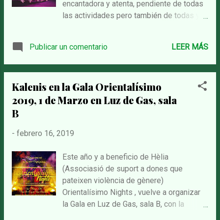
encantadora y atenta, pendiente de todas
presentando una nueva coreografía
las actividades pero también de todas y
especialmente para este evento y por
cada una de las bailarinas, nos ha
supuesto fuera de concurso. Siguieron:
transmitido su energía y dado todo su
Kangeroo 1 Cos de dansa
Publicar un comentario
LEER MÁS
apoyo. Gracias por obsequiarnos tu
Tarab ...
simpatía y profesionalidad, Levana
Bellydance. Hemos participado en varios
Kalenis en la Gala Orientalísimo
workshops, en el concurso, en la gala de
2019, 1 de Marzo en Luz de Gas, sala
bienvenida, con el Grupo Dum Tac Dance y
yo, Elena Nirek, como solista de
B
Bollywood. Todas experiencias muy
-
febrero 16, 2019
enriquecedoras y divertidas. En el
concurso de "Grupos Fusión" Danza
Oriental nos llevamos el 3er premio y
Este año y a beneficio de Hèlia
estamos muy contentas En el festival
(Associasió de suport a dones que
hemos conocido a maravillosas
pateixen violència de gènere)
profesionales tanto nacionales como
Orientalísimo Nights , vuelve a organizar
internacionales. En la foto con mi querida
la Gala en Luz de Gas, sala B, con la
Alex Delora, con quien hicimos uno de los
participación de un gran elenco de