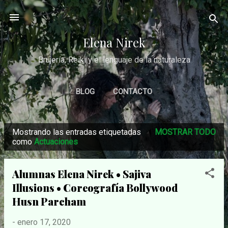
Ir al contenido principal
Elena Nirek
Brujería, Reiki y el lenguaje de la naturaleza
BLOG
CONTACTO
Mostrando las entradas etiquetadas
MOSTRAR TODO
E
como
Actuaciones
n
t
Alumnas Elena Nirek • Sajiva
r
Illusions • Coreografía Bollywood
a
Husn Parcham
d
-
enero 17, 2020
a