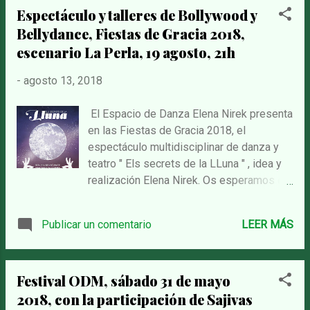
Espectáculo y talleres de Bollywood y
solistas pertenecientes a ambas
Bellydance, Fiestas de Gracia 2018,
disciplinas, Bollywood y Danza Oriental.
En este festival se presentan a concurso
escenario La Perla, 19 agosto, 21h
diferentes formaciones y es el público
-
agosto 13, 2018
quien con sus votaciones otorga los
premios. Las alumnas del Espacio de
Danza Elena Nirek, participamos,
El Espacio de Danza Elena Nirek presenta
igualmente como cada año, en la sección
en las Fiestas de Gracia 2018, el
de Bollywood: Sajiva Illusions, y en Danza
espectáculo multidisciplinar de danza y
Oriental: Nawalis y Dun Tack Dance. De
teatro " Els secrets de la LLuna " , idea y
esta manera despedimos el año
realización Elena Nirek. Os esperamos en
mostrando las coreografías de este
el escenario de la calle La Perla del barrio
trimestre, con vestuario y puesta en
de Gracia, Barcelona, el domingo 19 de
Publicar un comentario
LEER MÁS
escena. Hemos aprendido y practicado
agosto a las 21h, con actuaciones de
pasos hasta completar las coreografías
artistas invitados de Bollywood y
que presentamos en este festival, las ...
Bellydance, alumnas de la escuela y
Festival ODM, sábado 31 de mayo
algunas sorpresas. Artistas invitados:
2018, con la participación de Sajivas
Viktoria Jimenez