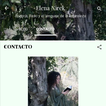
Ir al contenido principal
Elena Nirek
Brujería, Reiki y el lenguaje de la naturaleza
BLOG
CONTACTO
CONTACTO