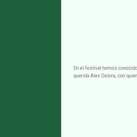
En el festival hemos conocido
querida Alex Delora, con quien