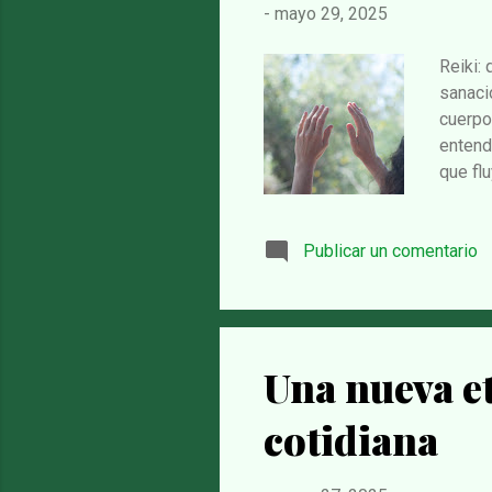
-
mayo 29, 2025
Reiki:
sanaci
cuerpo
entende
que fl
puede 
Mikao 
Publicar un comentario
medita
por to
cotidia
practic
Una nueva et
cotidiana