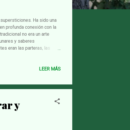
 supersticiones. Ha sido una
 en profunda conexión con la
tradicional no era un arte
 lunares y saberes
tes eran las parteras, las
 y cuándo cortar, cuándo
— que conocían el lenguaje
que no podía controlar. Sin
LEER MÁS
a sabiduría fue perseguida,
. Lo que era sabiduría
rar y