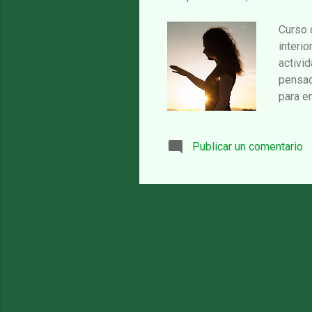
Curso 
interi
activid
pensad
para e
lunes 
desco
Publicar un comentario
RUQUER
METRO:
PRECIO