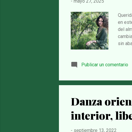
-
mayo 27, 2025
Querid
en est
del al
cambia
sin aba
Reiki y
vida má
Publicar un comentario
a los 
darnos
propues
Danza orient
interior, lib
-
septiembre 13, 2022