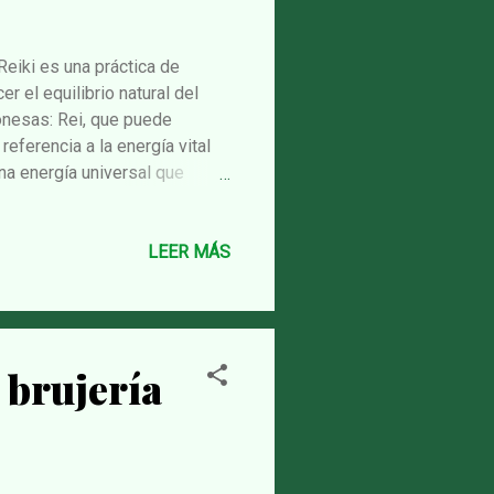
Reiki es una práctica de
 el equilibrio natural del
onesas: Rei, que puede
referencia a la energía vital
na energía universal que
os del siglo XX por el maestro
en la imposición de manos, la
ces, el Reiki se ha expandido
LEER MÁS
ticos como en contextos
a sesión de Reiki, el o la
 brujería