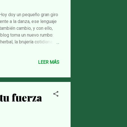
 Hoy doy un pequeño gran giro
ente a la danza, ese lenguaje
también cambio, y con ello,
e blog toma un nuevo rumbo:
erbal, la brujería cotidiana,
te palabras que inspiren una
ierra, a las plantas que sanan,
ue muchas llevamos dentro sin
LEER MÁS
reflexiones sobre la energía,
 lo invisible...
tu fuerza