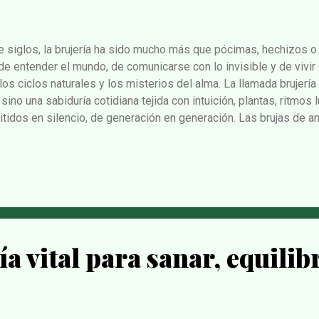
e siglos, la brujería ha sido mucho más que pócimas, hechizos o
de entender el mundo, de comunicarse con lo invisible y de vivir
 los ciclos naturales y los misterios del alma. La llamada brujería 
 sino una sabiduría cotidiana tejida con intuición, plantas, ritmos
tidos en silencio, de generación en generación. Las brujas de an
eras, las recolectoras de hierbas, las que sabían cuándo sembrar
con fuego o con agua. Eran mujeres —y también algunos hombres
naturaleza y vivían en los márgenes de una sociedad que temía lo 
, con el avance del poder eclesiástico, patriarcal y colonial, es
iada y demonizada. Lo que era medicina, pasó a ser "magia negra"
..
ía vital para sanar, equilib