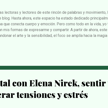
as lectoras y lectores de este rincón de palabras y movimiento,
e blog. Hasta ahora, este espacio ha estado dedicado principalm
ma que conecta cuerpo y emoción. Pero como todo en la vida, yo 
n mis formas de expresarme y compartir. A partir de ahora, est
ndonar el arte y la sensibilidad, el foco se amplía hacia la magia h
 la conexión con lo natural y lo sagrado. Mi intención es ofrecer
s consciente, espiritual e integrativa. Volver a los ciclos de la T
rituales que nos acompañan desde hace siglos, y a esa brujita q
 cuenta. Aquí encontrarás recetas mágicas, preparados herbales, 
tas para rituales sencillos y textos para vivir más en armonía con
al con Elena Nirek, sentir 
erar tensiones y estrés