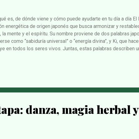
 qué es, de dónde viene y cómo puede ayudarte en tu día a día El 
ón energética de origen japonés que busca armonizar y restablecer
, la mente y el espíritu. Su nombre proviene de dos palabras jap
rse como “sabiduría universal” o “energía divina”, y Ki, que hace 
uye en todos los seres vivos. Juntas, estas palabras describen u
canalizarse con fines terapéuticos. Fue redescubierto a principi
Usui, quien desarrolló un sistema de trabajo energético basado 
ción y una serie de principios éticos y espirituales.Desde enton
do el mundo, y hoy en día se practica tanto en entornos terapéu
nos, personales y espirituales. ¿Cómo se practica el Reiki? En un
ante...
apa: danza, magia herbal y