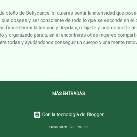
de otoño de Bellydance, si quieres sentir la intensidad que posee
or que posees y ser consciente de todo lo que se esconde en él 
ad física liberar la tensión y dejarla ir, relajarte y sobreponerte a
o y organizado para ti, en él encontraras otras mujeres compar
ntre todas y ayudándonos conseguir un cuerpo y una mente reno
de 20:30 a 22:00h y empezamos el 3 de octubre, ¡Preparate y res
necta de tu actividad y disfruta de tus momentos! 20.30
IA QUERUBÍ DIRECCION: C/ PERLA, 11 - Barcelona (cerca de lo
 FONTANA L3 (verde) - JOANIC L4 (amarilla) BUS: 22-24-28-
: 95€ (10 clases de 1'30h:...
MÁS ENTRADAS
Con la tecnología de Blogger
Elena Nirek - 665 194 985