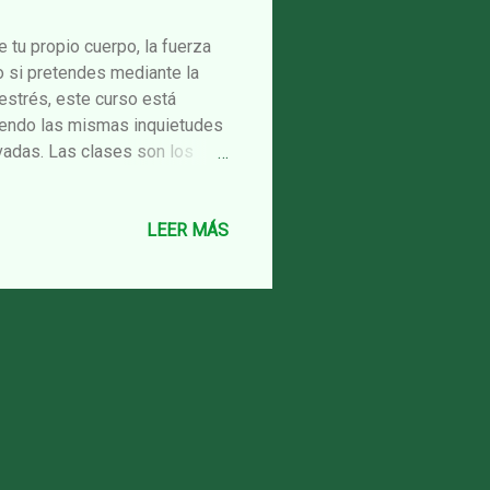
 tu propio cuerpo, la fuerza
o si pretendes mediante la
l estrés, este curso está
tiendo las mismas inquietudes
vadas. Las clases son los
erva plaza! ¡Activate ya,
-22:00h LUNES LUGAR:
s cines Verdi) Mapa .
LEER MÁS
39-87-114-116 FGC: GRACIA